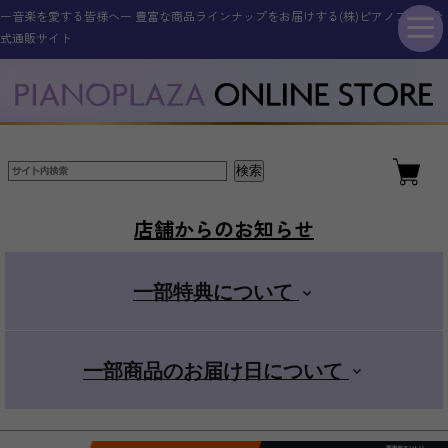
ー音楽を愛する皆様へー 豊富な商品ラインナップをお届けする(株)ピアノプラザ公
シンセサイザー・キーボード
その他電子楽器・電子機器
アコースティックピアノ
ギター・ベース
管楽器・弦楽器
オタマトーン
アクセサリー
電子ピアノ
ドラム
式通販サイト
新品アップライトピアノ
ELEDORA エレドラ
Roland ローランド
YAMAHA ヤマハ
ギター・ベース
スタンダード
金管楽器
電子楽器
ピアノ用
新品グランドピアノ
YAMAHA ヤマハ
KAWAI カワイ
CASIO カシオ
エレキギター
その他楽器
電子楽器用
木管楽器
デラックス
店舗からのお知らせ
アコースティックギター
Roland ローランド
Roland ローランド
その他取扱商品
弦楽器
マイク
+スマホ
一部特典について
CASIO カシオ
Pearl パール
電子管楽器
カンタン
一部商品のお届け日について
ドラムアクセサリー
KORG コルグ