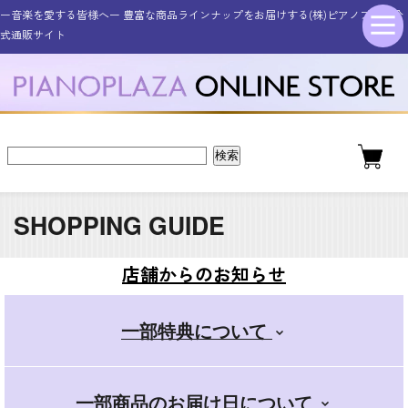
ー音楽を愛する皆様へー 豊富な商品ラインナップをお届けする(株)ピアノプラザ公
シンセサイザー・キーボード
その他電子楽器・電子機器
アコースティックピアノ
ギター・ベース
管楽器・弦楽器
オタマトーン
アクセサリー
電子ピアノ
ドラム
式通販サイト
新品アップライトピアノ
ELEDORA エレドラ
Roland ローランド
YAMAHA ヤマハ
ギター・ベース
スタンダード
金管楽器
電子楽器
ピアノ用
新品グランドピアノ
YAMAHA ヤマハ
KAWAI カワイ
CASIO カシオ
エレキギター
その他楽器
電子楽器用
木管楽器
デラックス
SHOPPING GUIDE
アコースティックギター
Roland ローランド
Roland ローランド
その他取扱商品
弦楽器
マイク
+スマホ
店舗からのお知らせ
CASIO カシオ
Pearl パール
電子管楽器
一部特典について
カンタン
一部商品のお届け日について
ドラムアクセサリー
KORG コルグ