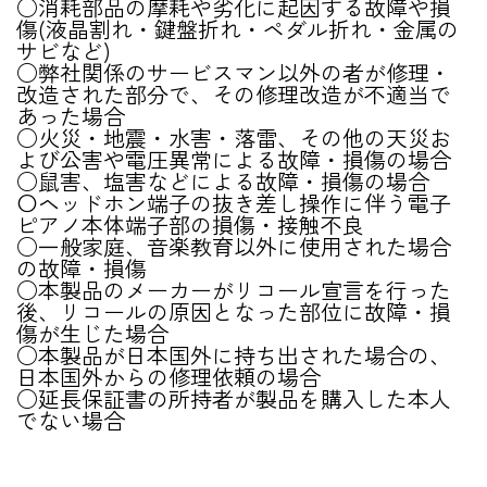
○消耗部品の摩耗や劣化に起因する故障や損
傷(液晶割れ・鍵盤折れ・ペダル折れ・金属の
サビなど)
○弊社関係のサービスマン以外の者が修理・
改造された部分で、その修理改造が不適当で
あった場合
○火災・地震・水害・落雷、その他の天災お
よび公害や電圧異常による故障・損傷の場合
○鼠害、塩害などによる故障・損傷の場合
〇ヘッドホン端子の抜き差し操作に伴う電子
ピアノ本体端子部の損傷・接触不良
○一般家庭、音楽教育以外に使用された場合
の故障・損傷
○本製品のメーカーがリコール宣言を行った
後、リコールの原因となった部位に故障・損
傷が生じた場合
○本製品が日本国外に持ち出された場合の、
日本国外からの修理依頼の場合
○延長保証書の所持者が製品を購入した本人
でない場合