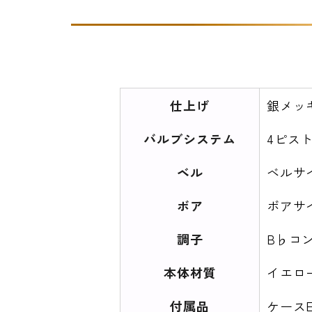
仕上げ
銀メッ
バルブシステム
4ピス
ベル
ベルサイ
ボア
ボアサイ
調子
B♭コ
本体材質
イエロ
付属品
ケースE