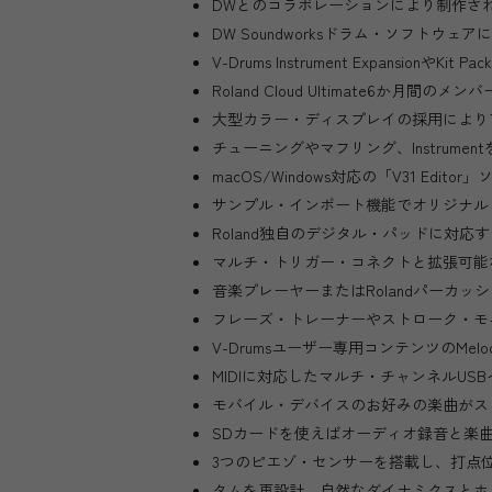
DWとのコラボレーションにより制作さ
DW Soundworksドラム・ソフトウェア
V-Drums Instrument Expansio
Roland Cloud Ultimate6か月
大型カラー・ディスプレイの採用により
チューニングやマフリング、Instrument
macOS/Windows対応の「V31 Edito
サンプル・インポート機能でオリジナル
Roland独自のデジタル・パッドに対
マルチ・トリガー・コネクトと拡張可能
音楽プレーヤーまたはRolandパーカ
フレーズ・トレーナーやストローク・モ
V-Drumsユーザー専用コンテンツのMelodics
MIDIに対応したマルチ・チャンネルUS
モバイル・デバイスのお好みの楽曲がストリ
SDカードを使えばオーディオ録音と楽
3つのピエゾ・センサーを搭載し、打点位
タムを再設計。自然なダイナミクスとホット