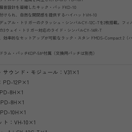
音設計を凝縮したキック・パッドKD-10
けられ、自然な開閉感を提供するハイハットVH-10
ュアル・トリガーのクラッシュ・シンバルCY-12C-Tを2枚搭載。フ
3ウェイ・トリガー対応のライド・シンバルCY-14R-T
効率的なセットアップが可能なラック・スタンドMDS-Compact 2
ラム・パッチKDP-5が付属（交換用パッチは別売）
・サウンド・モジュール：V31×1
PD-12P×1
PD-8H×1
PD-8H×1
D-10H×1
ト：VH-10×1
ュ1：CY-12C-T×1