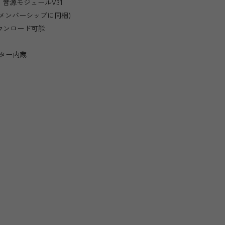
音源モジュールV31
ateメンバーシップに同梱)
スでダウンロード可能
ター内蔵