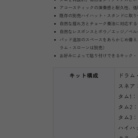
アコースティックの演奏感と耐久性、低騒
既存の別売ハイハット・スタンドに取り付
自然な揺れ方とチョーク奏法に対応するデ
自然なレスポンスとボウ／エッジ／ベルの
パッド追加のスペースをあらかじめ備え、
ラム・スローンは別売）
お好みによって貼り付けできるキック・ド
キット構成
ドラム
スネア：
タム1：
タム2：
タム3：P
ハイハッ
クラッシ