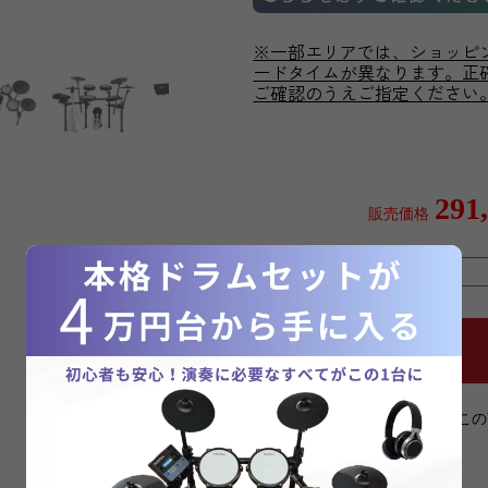
※一部エリアでは、ショッピ
ードタイムが異なります。正
ご確認のうえご指定ください
291
販売価格
購入数
» こ