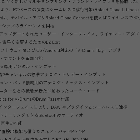
れた全く新しいマルチサンプリング・サウンド・ライブラリを搭載した、
により、PCベースの演奏にシームレスに移行可能(Roland Cloud Ultim
nやKit Packsは、モバイル・アプリRoland Cloud Connectを使えばワイヤレ
間のメンバーシップのライセンスを同梱
アップデートされたユーザー・インターフェイス、ワイヤレス・アダプ
を素早く変更するためのEZ Edit
r」ソフトウェアおよびiOS/Android対応の「V-Drums Play」アプリ
・サウンドを追加可能
応する専用デジタル・インプット
な2チャンネルの標準アナログ・トリガー・インプット
ッション・パッド接続用のアナログ・ミックス・インプット
ニターなどの機能が新たに加わったコーチ・モード
 for V-DrumsのDrum Passが付属
Bインターフェイスにより、DAW やプラグインとシームレスに連携
ーミングできるBluetooth®オーディオ
曲再生が可能
置検出機能も備えたスネア・パッドPD-12P
スポット低減を両立したPD-8H／PD-10H