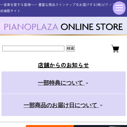
ー音楽を愛する皆様へー 豊富な商品ラインナップをお届けする(株)ピアノプラザ公
シンセサイザー・キーボード
その他電子楽器・電子機器
アコースティックピアノ
ギター・ベース
管楽器・弦楽器
オタマトーン
アクセサリー
電子ピアノ
ドラム
式通販サイト
新品アップライトピアノ
ELEDORA エレドラ
Roland ローランド
YAMAHA ヤマハ
ギター・ベース
スタンダード
金管楽器
電子楽器
ピアノ用
新品グランドピアノ
YAMAHA ヤマハ
KAWAI カワイ
CASIO カシオ
エレキギター
その他楽器
電子楽器用
木管楽器
デラックス
店舗からのお知らせ
アコースティックギター
Roland ローランド
Roland ローランド
その他取扱商品
弦楽器
マイク
+スマホ
一部特典について
CASIO カシオ
Pearl パール
電子管楽器
カンタン
一部商品のお届け日について
ドラムアクセサリー
KORG コルグ