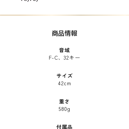
商品情報
音域
F-C、32キー
サイズ
42cm
重さ
580g
付属品