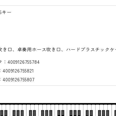
26キー
吹き口、卓奏用ホース吹き口、ハードプラスチックケ
4009126755784
009126755821
009126755807