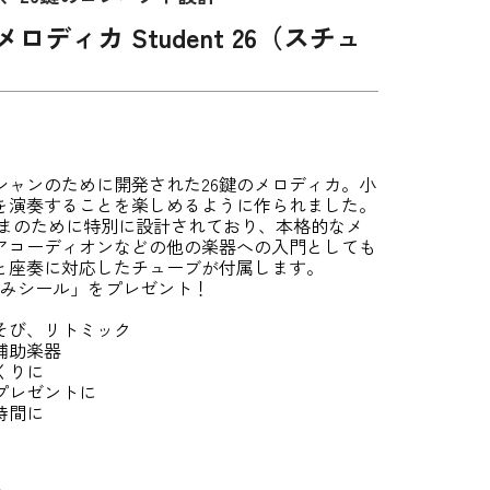
メロディカ Student 26（スチュ
シャンのために開発された26鍵のメロディカ。小
を演奏することを楽しめるように作られました。
のお子さまのために特別に設計されており、本格的なメ
アコーディオンなどの他の楽器への入門としても
と座奏に対応したチューブが付属します。
れみシール」をプレゼント！
そび、リトミック
補助楽器
くりに
プレゼントに
時間に