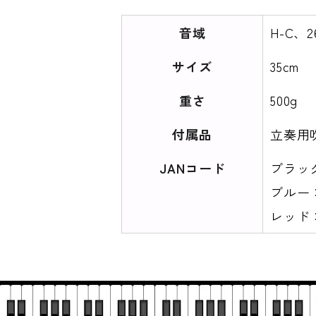
音域
H-C、
サイズ
35cm
重さ
500g
付属品
立奏用
JANコード
ブラック：
ブルー：4
レッド：4