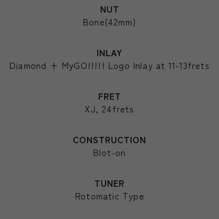
NUT
Bone(42mm)
INLAY
Diamond + MyGO!!!!! Logo Inlay at 11-13frets
FRET
XJ, 24frets
CONSTRUCTION
Blot-on
TUNER
Rotomatic Type