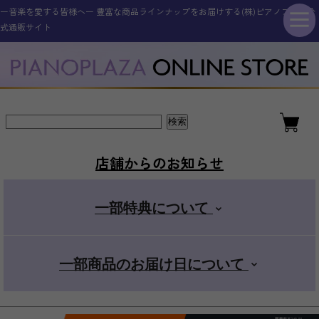
ー音楽を愛する皆様へー 豊富な商品ラインナップをお届けする(株)ピアノプラザ公
シンセサイザー・キーボード
その他電子楽器・電子機器
アコースティックピアノ
ギター・ベース
管楽器・弦楽器
オタマトーン
アクセサリー
電子ピアノ
ドラム
式通販サイト
新品アップライトピアノ
ELEDORA エレドラ
Roland ローランド
YAMAHA ヤマハ
ギター・ベース
スタンダード
金管楽器
電子楽器
ピアノ用
新品グランドピアノ
YAMAHA ヤマハ
KAWAI カワイ
CASIO カシオ
エレキギター
その他楽器
電子楽器用
木管楽器
デラックス
店舗からのお知らせ
アコースティックギター
Roland ローランド
Roland ローランド
その他取扱商品
弦楽器
マイク
+スマホ
一部特典について
CASIO カシオ
Pearl パール
電子管楽器
カンタン
一部商品のお届け日について
ドラムアクセサリー
KORG コルグ