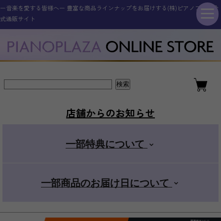
ー音楽を愛する皆様へー 豊富な商品ラインナップをお届けする(株)ピアノプラザ公
シンセサイザー・キーボード
その他電子楽器・電子機器
アコースティックピアノ
ギター・ベース
管楽器・弦楽器
オタマトーン
アクセサリー
電子ピアノ
ドラム
式通販サイト
新品アップライトピアノ
ELEDORA エレドラ
Roland ローランド
YAMAHA ヤマハ
ギター・ベース
スタンダード
金管楽器
電子楽器
ピアノ用
新品グランドピアノ
YAMAHA ヤマハ
KAWAI カワイ
CASIO カシオ
エレキギター
その他楽器
電子楽器用
木管楽器
デラックス
店舗からのお知らせ
アコースティックギター
Roland ローランド
Roland ローランド
その他取扱商品
弦楽器
マイク
+スマホ
一部特典について
CASIO カシオ
Pearl パール
電子管楽器
カンタン
一部商品のお届け日について
ドラムアクセサリー
KORG コルグ