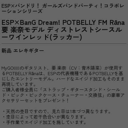
ESP×バンドリ！ ガールズバンドパーティ！コラボレ
ーションシリーズ
ESP×BanG Dream! POTBELLY FM Rāna
要 楽奈モデル ディストレストシースル
ーワインレッド(ラッカー)
新品 エレキギター
MyGO!!!!!のギタリスト、要 楽奈（CV：青木陽菜）が使用す
るPOTBELLY Rānaは、ESPの代表機種であるPOTBELLYを基
にしたエントリーモデル。ハードなエイジド加工もそのまま
再現しています。
ご購入者様全員に「ストラップ・ギタースタンド・シール
ド・ピック・ピックケース・チューナー・交換弦」の豪華ア
クセサリーセットをプレゼント！
・天然の杢目ですので、見た目は1本づつ異なります。
・杢目によって若干色合いが異なります。
・手作業でエイジド加工を施しています。