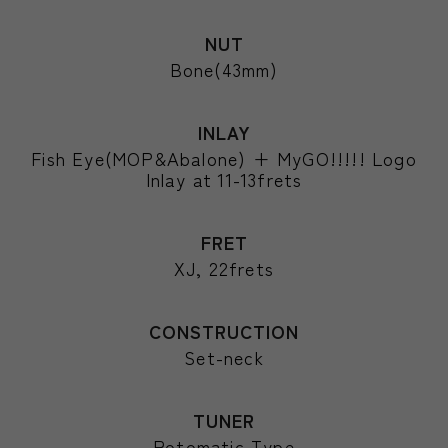
NUT
Bone(43mm)
INLAY
Fish Eye(MOP&Abalone) + MyGO!!!!! Logo
Inlay at 11-13frets
FRET
XJ, 22frets
CONSTRUCTION
Set-neck
TUNER
Rotomatic Type