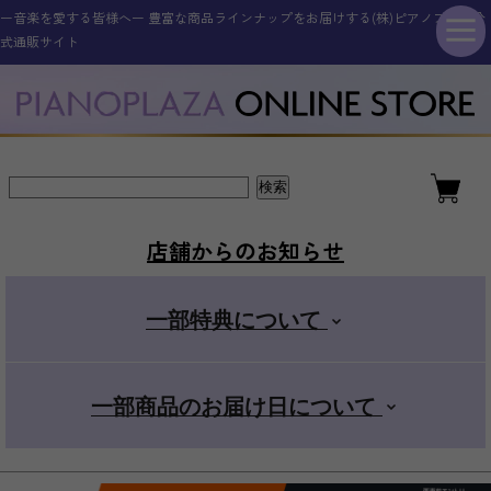
ー音楽を愛する皆様へー 豊富な商品ラインナップをお届けする(株)ピアノプラザ公
シンセサイザー・キーボード
その他電子楽器・電子機器
アコースティックピアノ
ギター・ベース
管楽器・弦楽器
オタマトーン
アクセサリー
電子ピアノ
ドラム
式通販サイト
新品アップライトピアノ
ELEDORA エレドラ
Roland ローランド
YAMAHA ヤマハ
ギター・ベース
スタンダード
金管楽器
電子楽器
ピアノ用
新品グランドピアノ
YAMAHA ヤマハ
KAWAI カワイ
CASIO カシオ
エレキギター
その他楽器
電子楽器用
木管楽器
デラックス
店舗からのお知らせ
アコースティックギター
Roland ローランド
Roland ローランド
その他取扱商品
弦楽器
マイク
+スマホ
一部特典について
CASIO カシオ
Pearl パール
電子管楽器
カンタン
一部商品のお届け日について
ドラムアクセサリー
KORG コルグ