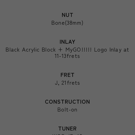
NUT
Bone(38mm)
INLAY
Black Acrylic Block + MyGO!!!!! Logo Inlay at
11-13frets
FRET
J, 21frets
CONSTRUCTION
Bolt-on
TUNER