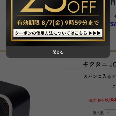
閉じる
キクタニ JOY
カバンに入る
こ
6,9
販売価格
購入数