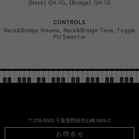
(Neck) GH-1G, (Bridge) GH-1G
CONTROLS
Neck&Bridge Volume, Neck&Bridge Tone, Toggle
PU Selector
〒278-0022 千葉県野田市山崎1604-2
お 問 合 せ