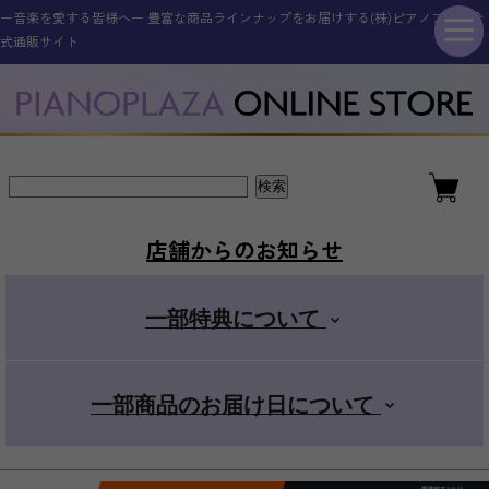
ー音楽を愛する皆様へー 豊富な商品ラインナップをお届けする(株)ピアノプラザ公
シンセサイザー・キーボード
その他電子楽器・電子機器
アコースティックピアノ
ギター・ベース
管楽器・弦楽器
オタマトーン
アクセサリー
電子ピアノ
ドラム
式通販サイト
新品アップライトピアノ
ELEDORA エレドラ
Roland ローランド
YAMAHA ヤマハ
ギター・ベース
スタンダード
金管楽器
電子楽器
ピアノ用
新品グランドピアノ
YAMAHA ヤマハ
KAWAI カワイ
CASIO カシオ
エレキギター
その他楽器
電子楽器用
木管楽器
デラックス
店舗からのお知らせ
アコースティックギター
Roland ローランド
Roland ローランド
その他取扱商品
弦楽器
マイク
+スマホ
一部特典について
CASIO カシオ
Pearl パール
電子管楽器
カンタン
一部商品のお届け日について
ドラムアクセサリー
KORG コルグ