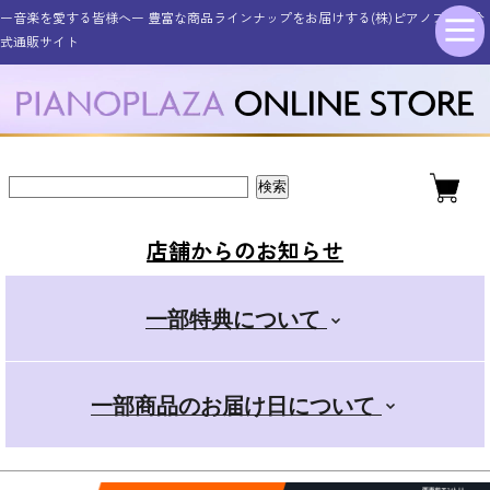
ー音楽を愛する皆様へー 豊富な商品ラインナップをお届けする(株)ピアノプラザ公
シンセサイザー・キーボード
その他電子楽器・電子機器
アコースティックピアノ
ギター・ベース
管楽器・弦楽器
オタマトーン
アクセサリー
電子ピアノ
ドラム
式通販サイト
新品アップライトピアノ
ELEDORA エレドラ
Roland ローランド
YAMAHA ヤマハ
ギター・ベース
スタンダード
金管楽器
電子楽器
ピアノ用
新品グランドピアノ
YAMAHA ヤマハ
KAWAI カワイ
CASIO カシオ
エレキギター
その他楽器
電子楽器用
木管楽器
デラックス
店舗からのお知らせ
アコースティックギター
Roland ローランド
Roland ローランド
その他取扱商品
弦楽器
マイク
+スマホ
一部特典について
CASIO カシオ
Pearl パール
電子管楽器
カンタン
一部商品のお届け日について
ドラムアクセサリー
KORG コルグ