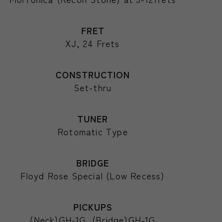
FRET
XJ, 24 Frets
CONSTRUCTION
Set-thru
TUNER
Rotomatic Type
BRIDGE
Floyd Rose Special (Low Recess)
PICKUPS
(Neck)GH-1G, (Bridge)GH-1G