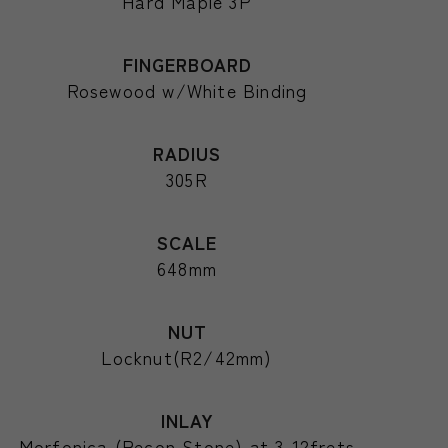
Hard Maple 3P
FINGERBOARD
Rosewood w/White Binding
RADIUS
305R
SCALE
648mm
NUT
Locknut(R2/42mm)
INLAY
Morfonica (Recon Stone) at 3-12frets