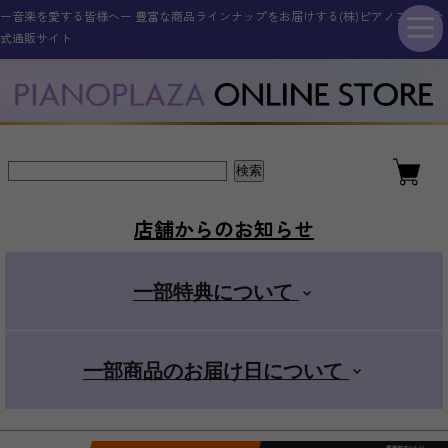
ー音楽を愛する皆様へー 豊富な商品ラインナップをお届けする(株)ピアノプラザ公
シンセサイザー・キーボード
その他電子楽器・電子機器
アコースティックピアノ
ギター・ベース
管楽器・弦楽器
オタマトーン
アクセサリー
電子ピアノ
ドラム
式通販サイト
新品アップライトピアノ
ELEDORA エレドラ
Roland ローランド
YAMAHA ヤマハ
ギター・ベース
スタンダード
金管楽器
電子楽器
ピアノ用
新品グランドピアノ
YAMAHA ヤマハ
KAWAI カワイ
CASIO カシオ
エレキギター
その他楽器
電子楽器用
木管楽器
デラックス
店舗からのお知らせ
アコースティックギター
Roland ローランド
Roland ローランド
その他取扱商品
弦楽器
マイク
+スマホ
一部特典について
CASIO カシオ
Pearl パール
電子管楽器
カンタン
一部商品のお届け日について
ドラムアクセサリー
KORG コルグ