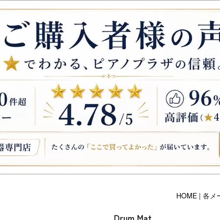
HOME
| 各メ
Drum Mat