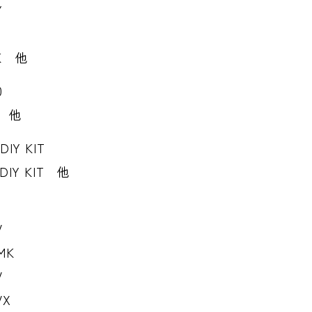
Y
SK 他
0
0 他
DIY KIT
JDIY KIT 他
V
MK
V
VX