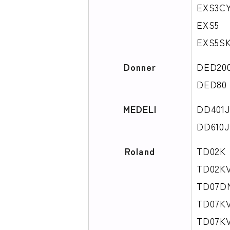
EXS3C
EXS5
EXS5
Donner
DED20
DED8
MEDELI
DD401J
DD610
Roland
TD02K
TD02K
TD07D
TD07K
TD07K