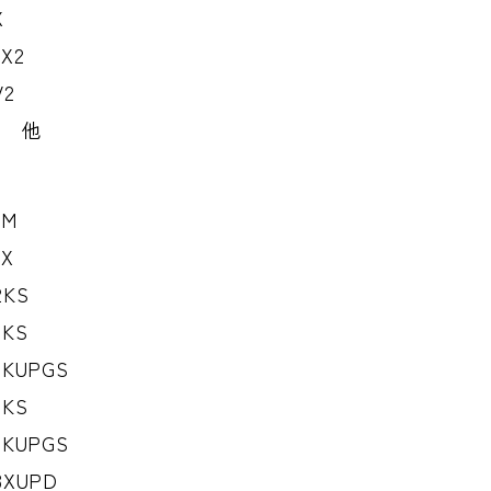
X
VX2
V2
7 他
KM
KX
2KS
2KS
2KUPGS
2KS
2KUPGS
3XUPD