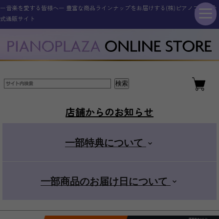
ー音楽を愛する皆様へー 豊富な商品ラインナップをお届けする(株)ピアノプラザ公
シンセサイザー・キーボード
その他電子楽器・電子機器
アコースティックピアノ
ギター・ベース
管楽器・弦楽器
オタマトーン
アクセサリー
電子ピアノ
ドラム
式通販サイト
新品アップライトピアノ
ELEDORA エレドラ
Roland ローランド
YAMAHA ヤマハ
ギター・ベース
スタンダード
金管楽器
電子楽器
ピアノ用
新品グランドピアノ
YAMAHA ヤマハ
KAWAI カワイ
CASIO カシオ
エレキギター
その他楽器
電子楽器用
木管楽器
デラックス
店舗からのお知らせ
アコースティックギター
Roland ローランド
Roland ローランド
その他取扱商品
弦楽器
マイク
+スマホ
一部特典について
CASIO カシオ
Pearl パール
電子管楽器
カンタン
一部商品のお届け日について
ドラムアクセサリー
KORG コルグ