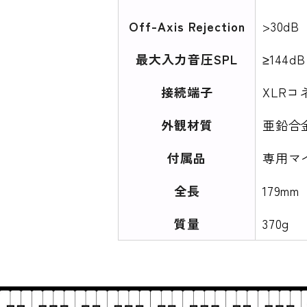
Off-Axis Rejection
>30dB
最大入力音圧SPL
≥144dB
接続端子
XLRコ
外観材質
亜鉛合
付属品
専用マ
全長
179mm
質量
370g