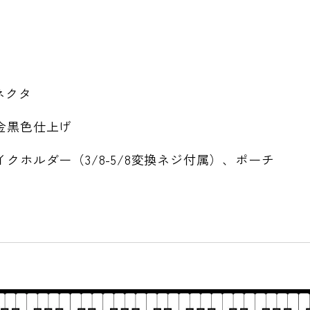
ネクタ
金黒色仕上げ
イクホルダー（3/8-5/8変換ネジ付属）、ポーチ