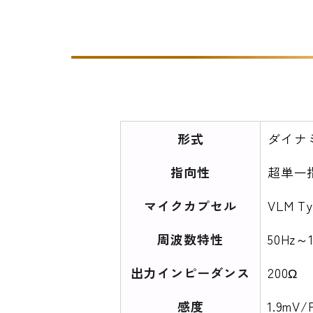
形式
ダイナ
指向性
超単一
マイクカプセル
VLM T
周波数特性
50Hz～1
出力インピーダンス
200Ω
感度
1.9mV