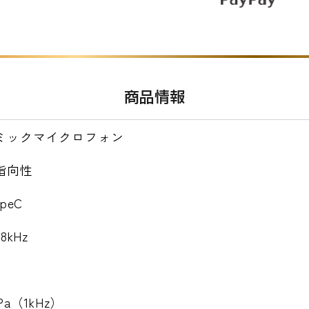
商品情報
ミックマイクロフォン
指向性
ypeC
8kHz
/Pa（1kHz）