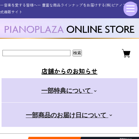
ー音楽を愛する皆様へー 豊富な商品ラインナップをお届けする(株)ピアノプラザ公
シンセサイザー・キーボード
その他電子楽器・電子機器
アコースティックピアノ
ギター・ベース
管楽器・弦楽器
オタマトーン
アクセサリー
電子ピアノ
ドラム
式通販サイト
新品アップライトピアノ
ELEDORA エレドラ
Roland ローランド
YAMAHA ヤマハ
ギター・ベース
スタンダード
金管楽器
電子楽器
ピアノ用
新品グランドピアノ
YAMAHA ヤマハ
KAWAI カワイ
CASIO カシオ
エレキギター
その他楽器
電子楽器用
木管楽器
デラックス
店舗からのお知らせ
アコースティックギター
Roland ローランド
Roland ローランド
その他取扱商品
弦楽器
マイク
+スマホ
一部特典について
CASIO カシオ
Pearl パール
電子管楽器
カンタン
一部商品のお届け日について
ドラムアクセサリー
KORG コルグ